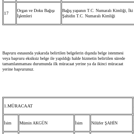
Organ ve Doku Bağışı
Bağış yapanın T.C. Numaralı Kimliği, İki
17
İşlemleri
Şahidin T.C. Numaralı Kimliği
Başvuru esnasında yukarıda belirtilen belgelerin dışında belge istenmesi
veya başvuru eksiksiz belge ile yapıldığı halde hizmetin belirtilen sürede
tamamlanmaması durumunda ilk müracaat yerine ya da ikinci müracaat
yerine başvurunuz.
1.MÜRACAAT
İsim
Mümin AKGÜN
İsim
Nilüfer ŞAHİN