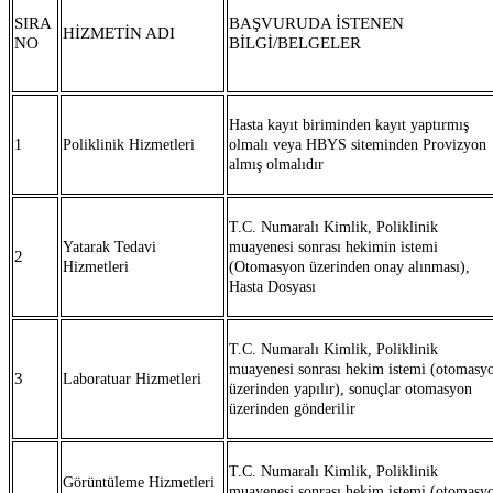
SIRA
BAŞVURUDA İSTENEN
HİZMETİN ADI
NO
BİLGİ/BELGELER
Hasta kayıt biriminden kayıt yaptırmış
1
Poliklinik Hizmetleri
olmalı veya HBYS siteminden Provizyon
almış olmalıdır
T.C. Numaralı Kimlik, Poliklinik
Yatarak Tedavi
muayenesi sonrası hekimin istemi
2
Hizmetleri
(Otomasyon üzerinden onay alınması),
Hasta Dosyası
T.C. Numaralı Kimlik, Poliklinik
muayenesi sonrası hekim istemi (otomasy
3
Laboratuar Hizmetleri
üzerinden yapılır), sonuçlar otomasyon
üzerinden gönderilir
T.C. Numaralı Kimlik, Poliklinik
Görüntüleme Hizmetleri
muayenesi sonrası hekim istemi (otomasy