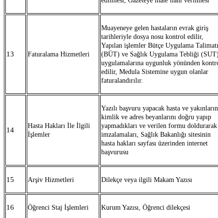
edilmesi, Gazeteye ihale ilanı verilmesi
Muayeneye gelen hastaların evrak giriş
tarihleriyle dosya nosu kontrol edilir,
Yapılan işlemler Bütçe Uygulama Talimat
13
Faturalama Hizmetleri
(BÜT) ve Sağlık Uygulama Tebliği (SUT
uygulamalarına uygunluk yönünden kontr
edilir, Medula Sistemine uygun olanlar
faturalandırılır.
Yazılı başvuru yapacak hasta ve yakınların
kimlik ve adres beyanlarını doğru yapıp
Hasta Hakları İle İlgili
yapmadıkları ve verilen formu doldurarak
14
İşlemler
imzalamaları, Sağlık Bakanlığı sitesinin
hasta hakları sayfası üzerinden internet
başvurusu
15
Arşiv Hizmetleri
Dilekçe veya ilgili Makam Yazısı
16
Öğrenci Staj İşlemleri
Kurum Yazısı, Öğrenci dilekçesi