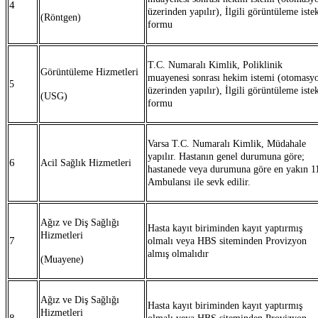
4
üzerinden yapılır), İlgili görüntüleme iste
(Röntgen)
formu
T.C. Numaralı Kimlik, Poliklinik
Görüntüleme Hizmetleri
muayenesi sonrası hekim istemi (otomasy
5
üzerinden yapılır), İlgili görüntüleme iste
(USG)
formu
Varsa T.C. Numaralı Kimlik, Müdahale
yapılır. Hastanın genel durumuna göre;
6
Acil Sağlık Hizmetleri
hastanede veya durumuna göre en yakın 1
Ambulansı ile sevk edilir.
Ağız ve Diş Sağlığı
Hasta kayıt biriminden kayıt yaptırmış
Hizmetleri
7
olmalı veya HBS siteminden Provizyon
almış olmalıdır
(Muayene)
Ağız ve Diş Sağlığı
Hasta kayıt biriminden kayıt yaptırmış
Hizmetleri