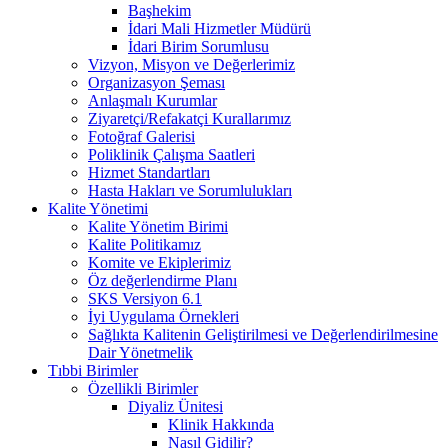
Başhekim
İdari Mali Hizmetler Müdürü
İdari Birim Sorumlusu
Vizyon, Misyon ve Değerlerimiz
Organizasyon Şeması
Anlaşmalı Kurumlar
Ziyaretçi/Refakatçi Kurallarımız
Fotoğraf Galerisi
Poliklinik Çalışma Saatleri
Hizmet Standartları
Hasta Hakları ve Sorumlulukları
Kalite Yönetimi
Kalite Yönetim Birimi
Kalite Politikamız
Komite ve Ekiplerimiz
Öz değerlendirme Planı
SKS Versiyon 6.1
İyi Uygulama Örnekleri
Sağlıkta Kalitenin Geliştirilmesi ve Değerlendirilmesine
Dair Yönetmelik
Tıbbi Birimler
Özellikli Birimler
Diyaliz Ünitesi
Klinik Hakkında
Nasıl Gidilir?