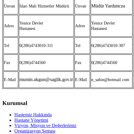
Müdür Yardımcısı
Ünvan
İdari Mali Hizmetler Müdürü
Ünvan
Yenice Devlet
Yenice Devlet
Adres
Adres
Hastanesi
Hastanesi
Tel
0(286)4743010-311
Tel
0(286)4743010-307
Fax
0(286)4744560
Fax
0(286)4744560
mumin.akgun@saglik.gov.tr
E-Mail
E-Mail
n_sahin@hotmail.com
Kurumsal
Hastemiz Hakkında
Hastane Yönetimi
Vizyon, Misyon ve Değerlerimiz
Organizasyon Şeması