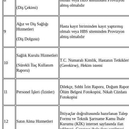
8
olmalı veya HBS siteminden Provizyon
almış olmalıdır
(Diş Çekimi)
Ağız ve Diş Sağlığı
Hasta kayıt biriminden kayıt yaptırmış
Hizmetleri
9
olmalı veya HBS siteminden Provizyon
almış olmalıdır
(Diş Dolgusu)
Sağlık Kurulu Hizmetleri
T.C. Numaralı Kimlik, Hastanın Tetkikler
10
(Sürekli İlaç Kullanım
(Gerekirse), Hekim istemi
Raporu)
Dilekçe, Sıhhi İzin Raporu, Doğum Rapor
11
Personel İşleri (İzinler)
Ölüm Belgesi Fotokopisi, Nikah Cüzdanı
Fotokopisi
İhtiyaçlar doğrultusunda hazırlanan Talep
Formu ve Teknik Şartname Kamu İhale
12
Satın Alma Hizmetleri
Kurumu (KİK) internet sayfasında ilan