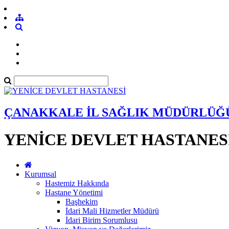
ÇANAKKALE İL SAĞLIK MÜDÜRLÜĞ
YENİCE DEVLET HASTANES
Kurumsal
Hastemiz Hakkında
Hastane Yönetimi
Başhekim
İdari Mali Hizmetler Müdürü
İdari Birim Sorumlusu