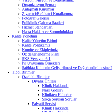
Vizyon, Misyon ve Değerlerimiz
Organizasyon Şeması
Anlaşmalı Kurumlar
Ziyaretçi/Refakatçi Kurallarımız
Fotoğraf Galerisi
Poliklinik Çalışma Saatleri
Hizmet Standartları
Hasta Hakları ve Sorumlulukları
Kalite Yönetimi
Kalite Yönetim Birimi
Kalite Politikamız
Komite ve Ekiplerimiz
Öz değerlendirme Planı
SKS Versiyon 6.1
İyi Uygulama Örnekleri
Sağlıkta Kalitenin Geliştirilmesi ve Değerlendirilmesine
Tıbbi Birimler
Özellikli Birimler
Diyaliz Ünitesi
Klinik Hakkında
Nasıl Gidilir?
Klinikten Haberler
Sıkça Sorulan Sorular
Palyatif Servisi
Klinik Hakkında