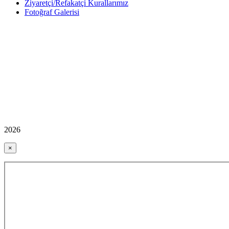
Ziyaretçi/Refakatçi Kurallarımız
Fotoğraf Galerisi
2026
×