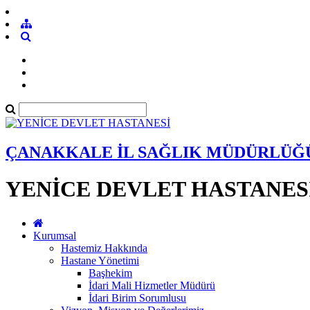
ÇANAKKALE İL SAĞLIK MÜDÜRLÜĞ
YENİCE DEVLET HASTANES
Kurumsal
Hastemiz Hakkında
Hastane Yönetimi
Başhekim
İdari Mali Hizmetler Müdürü
İdari Birim Sorumlusu