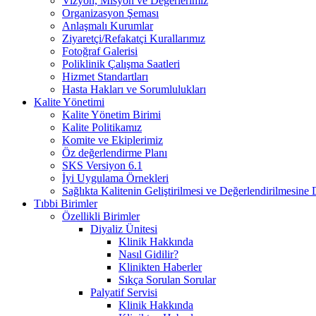
Vizyon, Misyon ve Değerlerimiz
Organizasyon Şeması
Anlaşmalı Kurumlar
Ziyaretçi/Refakatçi Kurallarımız
Fotoğraf Galerisi
Poliklinik Çalışma Saatleri
Hizmet Standartları
Hasta Hakları ve Sorumlulukları
Kalite Yönetimi
Kalite Yönetim Birimi
Kalite Politikamız
Komite ve Ekiplerimiz
Öz değerlendirme Planı
SKS Versiyon 6.1
İyi Uygulama Örnekleri
Sağlıkta Kalitenin Geliştirilmesi ve Değerlendirilmesine
Tıbbi Birimler
Özellikli Birimler
Diyaliz Ünitesi
Klinik Hakkında
Nasıl Gidilir?
Klinikten Haberler
Sıkça Sorulan Sorular
Palyatif Servisi
Klinik Hakkında