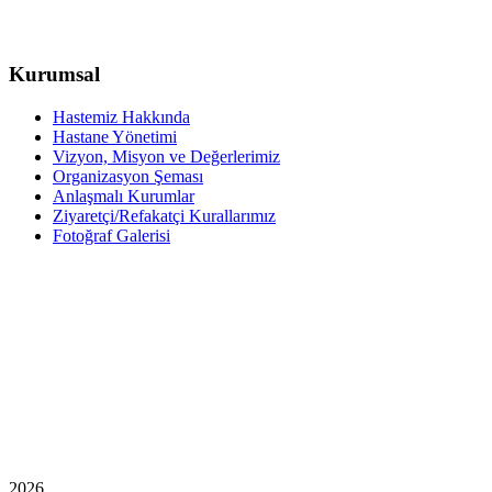
Kurumsal
Hastemiz Hakkında
Hastane Yönetimi
Vizyon, Misyon ve Değerlerimiz
Organizasyon Şeması
Anlaşmalı Kurumlar
Ziyaretçi/Refakatçi Kurallarımız
Fotoğraf Galerisi
2026