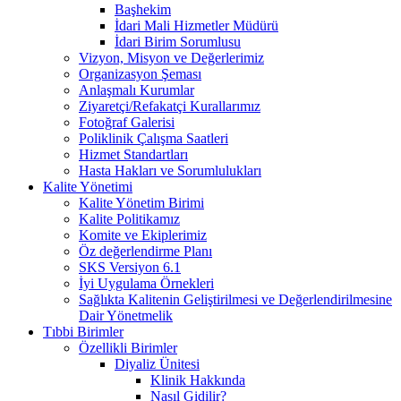
Başhekim
İdari Mali Hizmetler Müdürü
İdari Birim Sorumlusu
Vizyon, Misyon ve Değerlerimiz
Organizasyon Şeması
Anlaşmalı Kurumlar
Ziyaretçi/Refakatçi Kurallarımız
Fotoğraf Galerisi
Poliklinik Çalışma Saatleri
Hizmet Standartları
Hasta Hakları ve Sorumlulukları
Kalite Yönetimi
Kalite Yönetim Birimi
Kalite Politikamız
Komite ve Ekiplerimiz
Öz değerlendirme Planı
SKS Versiyon 6.1
İyi Uygulama Örnekleri
Sağlıkta Kalitenin Geliştirilmesi ve Değerlendirilmesine
Dair Yönetmelik
Tıbbi Birimler
Özellikli Birimler
Diyaliz Ünitesi
Klinik Hakkında
Nasıl Gidilir?