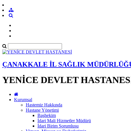
ÇANAKKALE İL SAĞLIK MÜDÜRLÜĞ
YENİCE DEVLET HASTANES
Kurumsal
Hastemiz Hakkında
Hastane Yönetimi
Başhekim
İdari Mali Hizmetler Müdürü
İdari Birim Sorumlusu