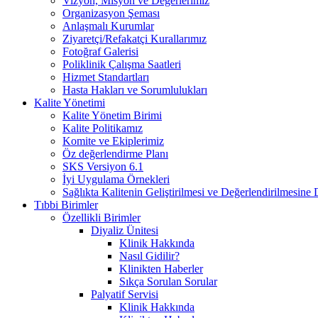
Vizyon, Misyon ve Değerlerimiz
Organizasyon Şeması
Anlaşmalı Kurumlar
Ziyaretçi/Refakatçi Kurallarımız
Fotoğraf Galerisi
Poliklinik Çalışma Saatleri
Hizmet Standartları
Hasta Hakları ve Sorumlulukları
Kalite Yönetimi
Kalite Yönetim Birimi
Kalite Politikamız
Komite ve Ekiplerimiz
Öz değerlendirme Planı
SKS Versiyon 6.1
İyi Uygulama Örnekleri
Sağlıkta Kalitenin Geliştirilmesi ve Değerlendirilmesine
Tıbbi Birimler
Özellikli Birimler
Diyaliz Ünitesi
Klinik Hakkında
Nasıl Gidilir?
Klinikten Haberler
Sıkça Sorulan Sorular
Palyatif Servisi
Klinik Hakkında