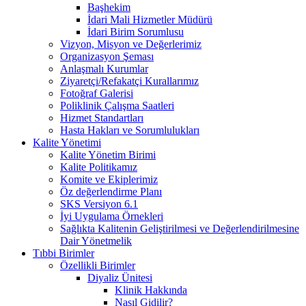
Başhekim
İdari Mali Hizmetler Müdürü
İdari Birim Sorumlusu
Vizyon, Misyon ve Değerlerimiz
Organizasyon Şeması
Anlaşmalı Kurumlar
Ziyaretçi/Refakatçi Kurallarımız
Fotoğraf Galerisi
Poliklinik Çalışma Saatleri
Hizmet Standartları
Hasta Hakları ve Sorumlulukları
Kalite Yönetimi
Kalite Yönetim Birimi
Kalite Politikamız
Komite ve Ekiplerimiz
Öz değerlendirme Planı
SKS Versiyon 6.1
İyi Uygulama Örnekleri
Sağlıkta Kalitenin Geliştirilmesi ve Değerlendirilmesine
Dair Yönetmelik
Tıbbi Birimler
Özellikli Birimler
Diyaliz Ünitesi
Klinik Hakkında
Nasıl Gidilir?