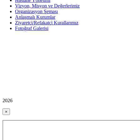
Hastane Yönetimi
Vizyon, Misyon ve Değerlerimiz
Organizasyon Şeması
Anlaşmalı Kurumlar
Ziyaretçi/Refakatçi Kurallarımız
Fotoğraf Galerisi
2026
×