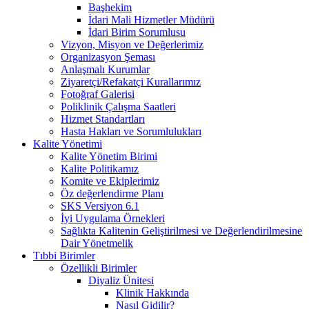
Başhekim
İdari Mali Hizmetler Müdürü
İdari Birim Sorumlusu
Vizyon, Misyon ve Değerlerimiz
Organizasyon Şeması
Anlaşmalı Kurumlar
Ziyaretçi/Refakatçi Kurallarımız
Fotoğraf Galerisi
Poliklinik Çalışma Saatleri
Hizmet Standartları
Hasta Hakları ve Sorumlulukları
Kalite Yönetimi
Kalite Yönetim Birimi
Kalite Politikamız
Komite ve Ekiplerimiz
Öz değerlendirme Planı
SKS Versiyon 6.1
İyi Uygulama Örnekleri
Sağlıkta Kalitenin Geliştirilmesi ve Değerlendirilmesine
Dair Yönetmelik
Tıbbi Birimler
Özellikli Birimler
Diyaliz Ünitesi
Klinik Hakkında
Nasıl Gidilir?