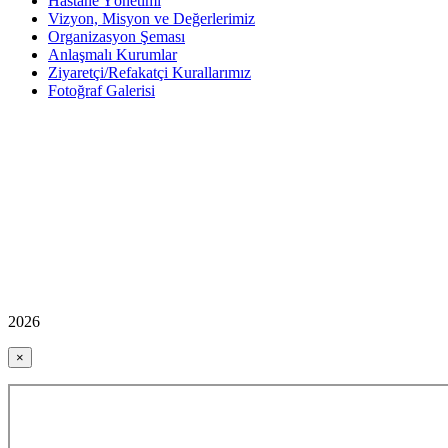
Hastane Yönetimi
Vizyon, Misyon ve Değerlerimiz
Organizasyon Şeması
Anlaşmalı Kurumlar
Ziyaretçi/Refakatçi Kurallarımız
Fotoğraf Galerisi
2026
×