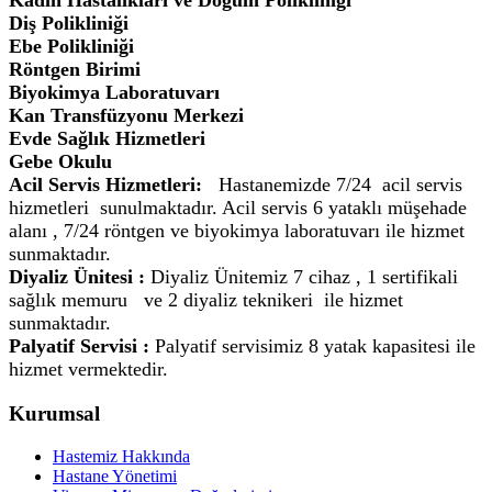
Kadın Hastalıkları ve Doğum Polikliniği
Diş Polikliniği
Ebe Polikliniği
Röntgen Birimi
Biyokimya Laboratuvarı
Kan Transfüzyonu Merkezi
Evde Sağlık Hizmetleri
Gebe Okulu
Acil Servis Hizmetleri:
Hastanemizde 7/24 acil servis
hizmetleri sunulmaktadır. Acil servis 6 yataklı müşehade
alanı , 7/24 röntgen ve biyokimya laboratuvarı ile hizmet
sunmaktadır.
Diyaliz Ünitesi
:
Diyaliz Ünitemiz 7 cihaz , 1 sertifikali
sağlık memuru ve 2 diyaliz teknikeri ile hizmet
sunmaktadır.
Palyatif Servisi :
Palyatif servisimiz 8 yatak kapasitesi ile
hizmet vermektedir.
Kurumsal
Hastemiz Hakkında
Hastane Yönetimi