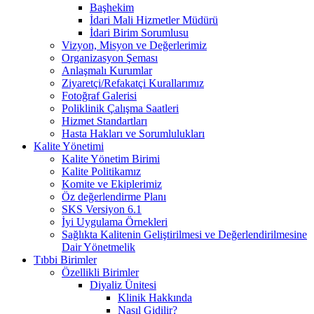
Başhekim
İdari Mali Hizmetler Müdürü
İdari Birim Sorumlusu
Vizyon, Misyon ve Değerlerimiz
Organizasyon Şeması
Anlaşmalı Kurumlar
Ziyaretçi/Refakatçi Kurallarımız
Fotoğraf Galerisi
Poliklinik Çalışma Saatleri
Hizmet Standartları
Hasta Hakları ve Sorumlulukları
Kalite Yönetimi
Kalite Yönetim Birimi
Kalite Politikamız
Komite ve Ekiplerimiz
Öz değerlendirme Planı
SKS Versiyon 6.1
İyi Uygulama Örnekleri
Sağlıkta Kalitenin Geliştirilmesi ve Değerlendirilmesine
Dair Yönetmelik
Tıbbi Birimler
Özellikli Birimler
Diyaliz Ünitesi
Klinik Hakkında
Nasıl Gidilir?