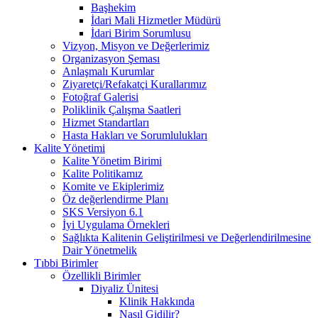
Başhekim
İdari Mali Hizmetler Müdürü
İdari Birim Sorumlusu
Vizyon, Misyon ve Değerlerimiz
Organizasyon Şeması
Anlaşmalı Kurumlar
Ziyaretçi/Refakatçi Kurallarımız
Fotoğraf Galerisi
Poliklinik Çalışma Saatleri
Hizmet Standartları
Hasta Hakları ve Sorumlulukları
Kalite Yönetimi
Kalite Yönetim Birimi
Kalite Politikamız
Komite ve Ekiplerimiz
Öz değerlendirme Planı
SKS Versiyon 6.1
İyi Uygulama Örnekleri
Sağlıkta Kalitenin Geliştirilmesi ve Değerlendirilmesine
Dair Yönetmelik
Tıbbi Birimler
Özellikli Birimler
Diyaliz Ünitesi
Klinik Hakkında
Nasıl Gidilir?