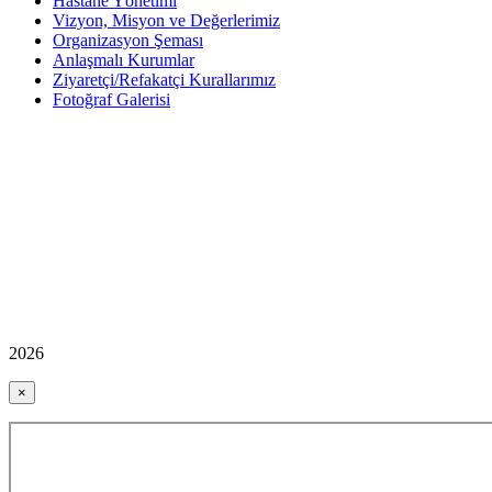
Hastane Yönetimi
Vizyon, Misyon ve Değerlerimiz
Organizasyon Şeması
Anlaşmalı Kurumlar
Ziyaretçi/Refakatçi Kurallarımız
Fotoğraf Galerisi
2026
×