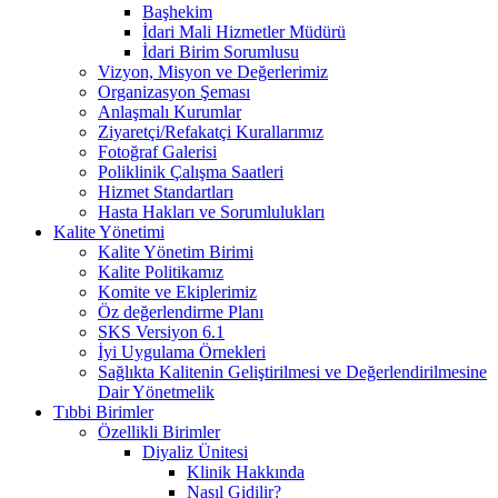
Başhekim
İdari Mali Hizmetler Müdürü
İdari Birim Sorumlusu
Vizyon, Misyon ve Değerlerimiz
Organizasyon Şeması
Anlaşmalı Kurumlar
Ziyaretçi/Refakatçi Kurallarımız
Fotoğraf Galerisi
Poliklinik Çalışma Saatleri
Hizmet Standartları
Hasta Hakları ve Sorumlulukları
Kalite Yönetimi
Kalite Yönetim Birimi
Kalite Politikamız
Komite ve Ekiplerimiz
Öz değerlendirme Planı
SKS Versiyon 6.1
İyi Uygulama Örnekleri
Sağlıkta Kalitenin Geliştirilmesi ve Değerlendirilmesine
Dair Yönetmelik
Tıbbi Birimler
Özellikli Birimler
Diyaliz Ünitesi
Klinik Hakkında
Nasıl Gidilir?